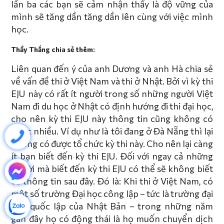
lần ba các bạn sẽ cảm nhận thấy là độ vững của
mình sẽ tăng dần tăng dần lên cùng với việc mình
học.
Thầy Thắng chia sẻ thêm:
Liên quan đến ý của anh Dương và anh Hà chia sẻ
về vấn đề thi ở Việt Nam và thi ở Nhật. Bởi vì kỳ thi
EJU này có rất ít người trong số những người Việt
Nam đi du học ở Nhật có định hướng đi thi đại học,
cho nên kỳ thi EJU này thông tin cũng không có
được nhiều. Ví dụ như là tôi đang ở Đà Nẵng thì lại
không có được tổ chức kỳ thi này. Cho nên lại càng
ít bạn biết đến kỳ thi EJU. Đối với ngay cả những
người mà biết đến kỳ thi EJU có thể sẽ không biết
về thông tin sau đây. Đó là: Khi thi ở Việt Nam, có
một số trường Đại học công lập – tức là trường đại
học quốc lập của Nhật Bản – trong những năm
gần đây họ có động thái là họ muốn chuyển dịch