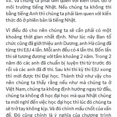
v.v.. và chúng ta phải làm quen với kiến thức đó ở
môi trường tiếng Nhật. Nếu chúng ta không thi
bằng tiếng Anh thì chúng ta phải làm quen với kiến
thức đó ở phiên bản là tiếng Nhật.
Vì điều đó cho nên chúng ta sẽ cần phải có một
khoảng thời gian nhất định. Như lúc nãy Ban tổ
chức cũng đã giới thiệu anh Dương, anh Hà cũng đã
từng thi EJU 4 lần. Mỗi anh đều có 4 lần thi. Bốn lần
thi sẽ tương đương với tầm khoảng 2 năm. Trong 2
năm đó các anh đã chuẩn bị luyện thi từ trước đó
rồi và các anh đã đi thi. Sau khi thi kỳ thi EJU xong
thì mới được thi Đại học. Thành thử như vậy cho
nên chúng ta thấy rằng nếu như mà chúng ta ở
Việt Nam, chúng ta không định hướng ngay từ đầu,
chúng ta không đi học đại học mà qua Nhật chúng
ta mới nghĩ đến việc học đại học thì lúc đó chúng ta
sẽ trở tay không kịp. Và đó chính mấu chốt của vấn
đề. Đó cũng chính là ý nghĩa của chương trình