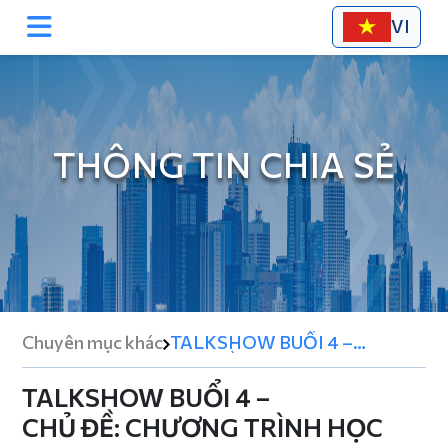
VI
THÔNG TIN CHIA SẺ
Chuyên mục khác
TALKSHOW BUỔI 4 –
CHỦ ĐỀ: CHƯƠNG TRÌNH
HỌC EJU
TALKSHOW BUỔI 4 –
CHỦ ĐỀ: CHƯƠNG TRÌNH HỌC