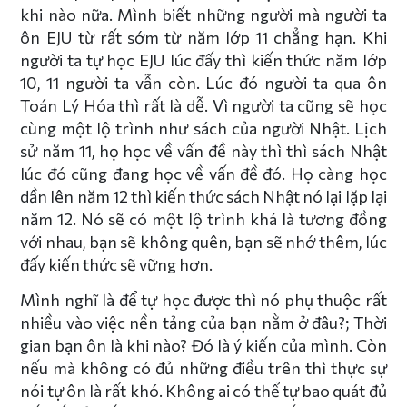
khi nào nữa. Mình biết những người mà người ta
ôn EJU từ rất sớm từ năm lớp 11 chẳng hạn. Khi
người ta tự học EJU lúc đấy thì kiến thức năm lớp
10, 11 người ta vẫn còn. Lúc đó người ta qua ôn
Toán Lý Hóa thì rất là dễ. Vì người ta cũng sẽ học
cùng một lộ trình như sách của người Nhật. Lịch
sử năm 11, họ học về vấn đề này thì thì sách Nhật
lúc đó cũng đang học về vấn đề đó. Họ càng học
dần lên năm 12 thì kiến thức sách Nhật nó lại lặp lại
năm 12. Nó sẽ có một lộ trình khá là tương đồng
với nhau, bạn sẽ không quên, bạn sẽ nhớ thêm, lúc
đấy kiến thức sẽ vững hơn.
Mình nghĩ là để tự học được thì nó phụ thuộc rất
nhiều vào việc nền tảng của bạn nằm ở đâu?; Thời
gian bạn ôn là khi nào? Đó là ý kiến của mình. Còn
nếu mà không có đủ những điều trên thì thực sự
nói tự ôn là rất khó. Không ai có thể tự bao quát đủ