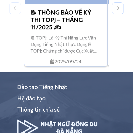
📝 THÔNG BÁO VỀ KỲ
HỌC T
THI TOPJ – THÁNG
TRONG
11/2025 ✍️
THÁNG
CHỜ Đ
📔 TOPJ: Là Kỳ Thi Năng Lực Vận
| Nhanh 
Dụng Tiếng Nhật Thực Dụng📔
giới hạn 
TOPJ: Chứng chỉ được Cục Xuất
để đi du
Nhập Cảnh công nhận (để làm hồ
để xin vi
2025/09/24
sơ đi du học hoặc đi làm tại Nhật)
làm bận r
📔 TOPJ: Được tổ chức thi định kỳ
Ngữ Đông
tại Nhật ngữ Đông Du Đà Nẵng🗃️
được: Họ
Hồ sơ đăng ký: Thí sinh […]
Đào tạo Tiếng Nhật
Hệ đào tạo
Thông tin chia sẻ