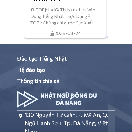
CHỜ Đ
📔 TOPJ: Là Kỳ Thi Năng Lực Vận
| Nhanh 
Dụng Tiếng Nhật Thực Dụng📔
giới hạn 
TOPJ: Chứng chỉ được Cục Xuất
để đi du
Nhập Cảnh công nhận (để làm hồ
để xin vi
2025/09/24
sơ đi du học hoặc đi làm tại Nhật)
làm bận r
📔 TOPJ: Được tổ chức thi định kỳ
Ngữ Đông
tại Nhật ngữ Đông Du Đà Nẵng🗃️
được: Họ
Hồ sơ đăng ký: Thí sinh […]
Đào tạo Tiếng Nhật
Hệ đào tạo
Thông tin chia sẻ
130 Nguyễn Tư Giản, P. Mỹ An, Q.
Ngũ Hành Sơn, Tp. Đà Nẵng, Việt
Nam