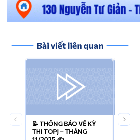
Bài viết liên quan
📝 THÔNG BÁO VỀ KỲ
HỌC T
THI TOPJ – THÁNG
TRONG
11/2025 ✍️
THÁNG