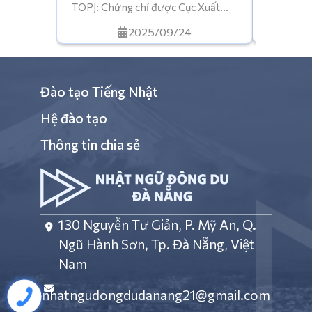
TOPJ: Chứng chỉ được Cục Xuất
để đi du
Nhập Cảnh công nhận (để làm hồ
để xin vi
2025/09/24
sơ đi du học hoặc đi làm tại Nhật)
làm bận r
📔 TOPJ: Được tổ chức thi định kỳ
Ngữ Đông
tại Nhật ngữ Đông Du Đà Nẵng🗃️
được: Họ
Hồ sơ đăng ký: Thí sinh […]
Đào tạo Tiếng Nhật
Hệ đào tạo
Thông tin chia sẻ
130 Nguyễn Tư Giản, P. Mỹ An, Q.
Ngũ Hành Sơn, Tp. Đà Nẵng, Việt
Nam
nhatngudongdudanang21@gmail.com