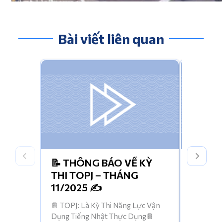
Bài viết liên quan
📝 THÔNG BÁO VỀ KỲ
HỌC T
THI TOPJ – THÁNG
TRONG
11/2025 ✍️
THÁNG
CHỜ Đ
📔 TOPJ: Là Kỳ Thi Năng Lực Vận
| Nhanh 
Dụng Tiếng Nhật Thực Dụng📔
giới hạn 